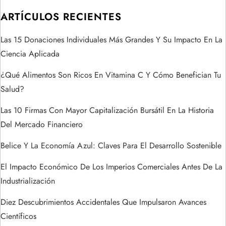
ó
ARTÍCULOS RECIENTES
n
Las 15 Donaciones Individuales Más Grandes Y Su Impacto En La
Ciencia Aplicada
d
¿Qué Alimentos Son Ricos En Vitamina C Y Cómo Benefician Tu
e
Salud?
e
Las 10 Firmas Con Mayor Capitalización Bursátil En La Historia
Del Mercado Financiero
n
Belice Y La Economía Azul: Claves Para El Desarrollo Sostenible
t
El Impacto Económico De Los Imperios Comerciales Antes De La
r
Industrialización
a
Diez Descubrimientos Accidentales Que Impulsaron Avances
Científicos