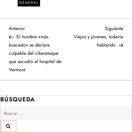
GENERAL
N
Entrada
Sigu
Anterior
Siguiente
anterior
entr
El hombre «más
Viejos y jóvenes, todavía
a
buscado» se declara
hablando
culpable del ciberataque
v
que sacudió el hospital de
e
Vermont
g
a
BÚSQUEDA
Buscar:
c
i