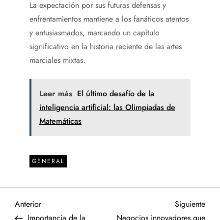
La expectación por sus futuras defensas y
enfrentamientos mantiene a los fanáticos atentos
y entusiasmados, marcando un capítulo
significativo en la historia reciente de las artes
marciales mixtas.
Leer más
El último desafío de la
inteligencia artificial: las Olimpiadas de
Matemáticas
GENERAL
N
Entrada
Sigu
Anterior
Siguiente
anterior
entr
Importancia de la
Negocios innovadores que