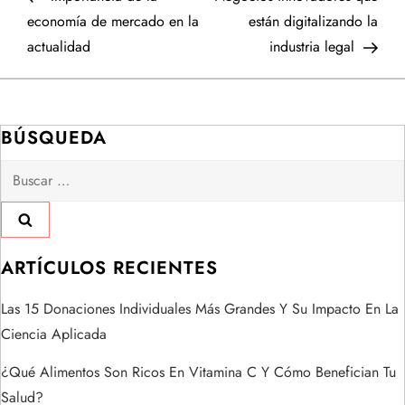
a
economía de mercado en la
están digitalizando la
actualidad
industria legal
v
e
BÚSQUEDA
g
Buscar:
a
c
i
ARTÍCULOS RECIENTES
ó
Las 15 Donaciones Individuales Más Grandes Y Su Impacto En La
Ciencia Aplicada
n
¿Qué Alimentos Son Ricos En Vitamina C Y Cómo Benefician Tu
d
Salud?