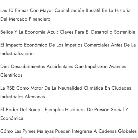
e
Las 10 Firmas Con Mayor Capitalización Bursátil En La Historia
Del Mercado Financiero
e
Belice Y La Economía Azul: Claves Para El Desarrollo Sostenible
n
El Impacto Económico De Los Imperios Comerciales Antes De La
t
Industrialización
Diez Descubrimientos Accidentales Que Impulsaron Avances
r
Científicos
a
La RSE Como Motor De La Neutralidad Climática En Ciudades
Industriales Alemanas
d
El Poder Del Boicot: Ejemplos Históricos De Presión Social Y
a
Económica
s
Cómo Las Pymes Malayas Pueden Integrarse A Cadenas Globales