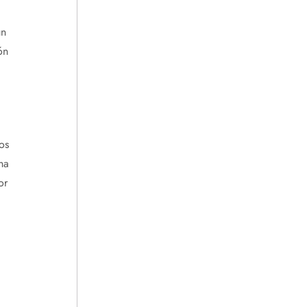
un
ón
os
ha
or