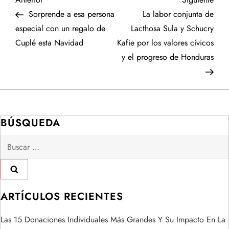
N
anterior
entr
Sorprende a esa persona
La labor conjunta de
a
especial con un regalo de
Lacthosa Sula y Schucry
Cuplé esta Navidad
Kafie por los valores cívicos
v
y el progreso de Honduras
e
g
a
BÚSQUEDA
Buscar:
c
i
ó
ARTÍCULOS RECIENTES
n
Las 15 Donaciones Individuales Más Grandes Y Su Impacto En La