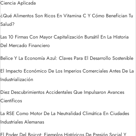
Ciencia Aplicada
d
¿Qué Alimentos Son Ricos En Vitamina C Y Cómo Benefician Tu
e
Salud?
e
Las 10 Firmas Con Mayor Capitalización Bursátil En La Historia
Del Mercado Financiero
n
Belice Y La Economía Azul: Claves Para El Desarrollo Sostenible
t
El Impacto Económico De Los Imperios Comerciales Antes De La
r
Industrialización
a
Diez Descubrimientos Accidentales Que Impulsaron Avances
Científicos
d
La RSE Como Motor De La Neutralidad Climática En Ciudades
a
Industriales Alemanas
El Poder Del Boicot: Ejemplos Históricos De Presión Social Y