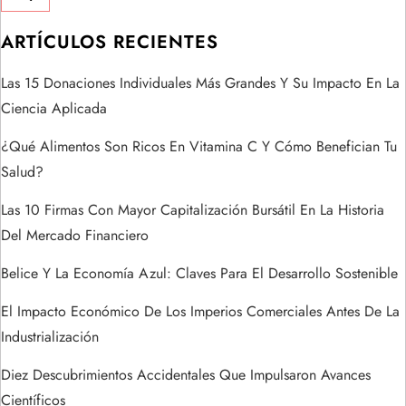
i
ARTÍCULOS RECIENTES
ó
Las 15 Donaciones Individuales Más Grandes Y Su Impacto En La
n
Ciencia Aplicada
d
¿Qué Alimentos Son Ricos En Vitamina C Y Cómo Benefician Tu
Salud?
e
Las 10 Firmas Con Mayor Capitalización Bursátil En La Historia
e
Del Mercado Financiero
n
Belice Y La Economía Azul: Claves Para El Desarrollo Sostenible
t
El Impacto Económico De Los Imperios Comerciales Antes De La
Industrialización
r
Diez Descubrimientos Accidentales Que Impulsaron Avances
Científicos