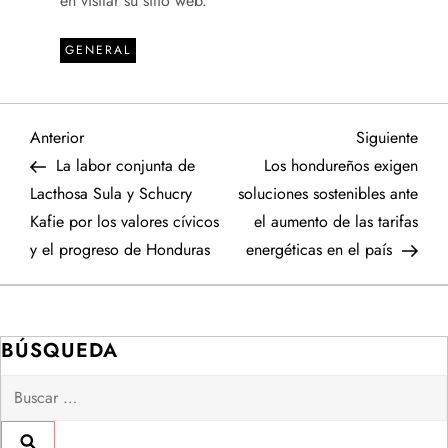
en visitar su sitio web.
GENERAL
N
Entrada
Sigu
Anterior
Siguiente
anterior
entr
La labor conjunta de
Los hondureños exigen
a
Lacthosa Sula y Schucry
soluciones sostenibles ante
Kafie por los valores cívicos
el aumento de las tarifas
v
y el progreso de Honduras
energéticas en el país
e
g
BÚSQUEDA
a
Buscar:
c