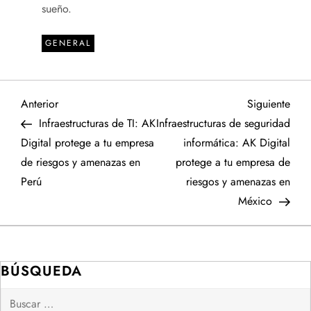
sueño.
GENERAL
N
Entrada
Sigu
Anterior
Siguiente
anterior
entr
Infraestructuras de TI: AK
Infraestructuras de seguridad
a
Digital protege a tu empresa
informática: AK Digital
de riesgos y amenazas en
protege a tu empresa de
v
Perú
riesgos y amenazas en
e
México
g
a
BÚSQUEDA
Buscar:
c