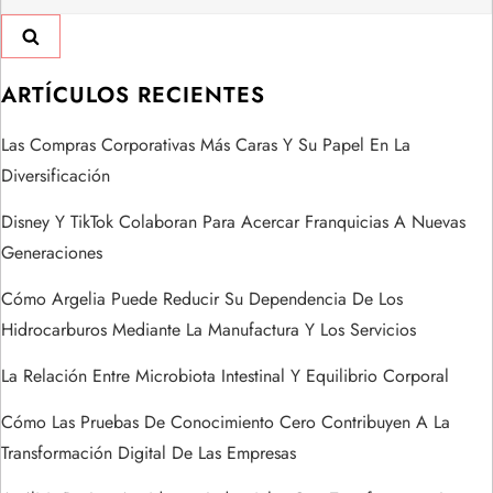
i
ó
ARTÍCULOS RECIENTES
n
Las Compras Corporativas Más Caras Y Su Papel En La
Diversificación
d
Disney Y TikTok Colaboran Para Acercar Franquicias A Nuevas
e
Generaciones
e
Cómo Argelia Puede Reducir Su Dependencia De Los
Hidrocarburos Mediante La Manufactura Y Los Servicios
n
La Relación Entre Microbiota Intestinal Y Equilibrio Corporal
t
Cómo Las Pruebas De Conocimiento Cero Contribuyen A La
r
Transformación Digital De Las Empresas