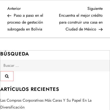
N
Entrada
Sigu
Anterior
Siguiente
anterior
entr
Paso a paso en el
Encuentra el mejor crédito
a
proceso de gestación
para construir una casa en
subrogada en Bolivia
Ciudad de México
v
e
BÚSQUEDA
g
Buscar:
a
c
i
ARTÍCULOS RECIENTES
ó
Las Compras Corporativas Más Caras Y Su Papel En La
Diversificación