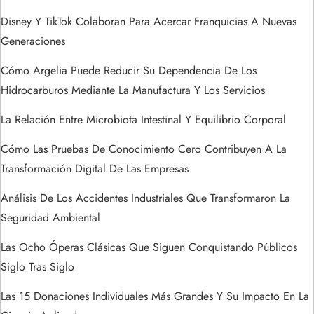
n
Disney Y TikTok Colaboran Para Acercar Franquicias A Nuevas
d
Generaciones
e
Cómo Argelia Puede Reducir Su Dependencia De Los
Hidrocarburos Mediante La Manufactura Y Los Servicios
e
La Relación Entre Microbiota Intestinal Y Equilibrio Corporal
n
Cómo Las Pruebas De Conocimiento Cero Contribuyen A La
t
Transformación Digital De Las Empresas
Análisis De Los Accidentes Industriales Que Transformaron La
r
Seguridad Ambiental
a
Las Ocho Óperas Clásicas Que Siguen Conquistando Públicos
Siglo Tras Siglo
d
Las 15 Donaciones Individuales Más Grandes Y Su Impacto En La
a