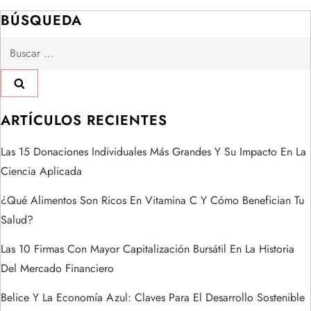
g
BÚSQUEDA
a
Buscar:
c
i
ARTÍCULOS RECIENTES
ó
Las 15 Donaciones Individuales Más Grandes Y Su Impacto En La
n
Ciencia Aplicada
d
¿Qué Alimentos Son Ricos En Vitamina C Y Cómo Benefician Tu
Salud?
e
Las 10 Firmas Con Mayor Capitalización Bursátil En La Historia
e
Del Mercado Financiero
n
Belice Y La Economía Azul: Claves Para El Desarrollo Sostenible