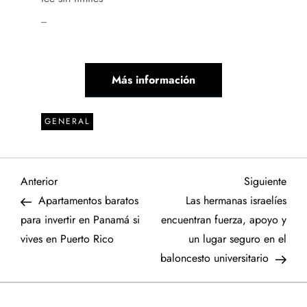
_
Más información
GENERAL
N
Entrada
Sigu
Anterior
Siguiente
anterior
entr
Apartamentos baratos
Las hermanas israelíes
a
para invertir en Panamá si
encuentran fuerza, apoyo y
vives en Puerto Rico
un lugar seguro en el
v
baloncesto universitario
e