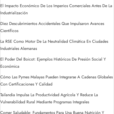
t
El Impacto Económico De Los Imperios Comerciales Antes De La
Industrialización
r
Diez Descubrimientos Accidentales Que Impulsaron Avances
a
Científicos
La RSE Como Motor De La Neutralidad Climática En Ciudades
d
Industriales Alemanas
a
El Poder Del Boicot: Ejemplos Históricos De Presión Social Y
s
Económica
Cómo Las Pymes Malayas Pueden Integrarse A Cadenas Globales
Con Certificaciones Y Calidad
Tailandia Impulsa La Productividad Agrícola Y Reduce La
Vulnerabilidad Rural Mediante Programas Integrales
Comer Saludable: Fundamentos Para Una Buena Nutrición Y