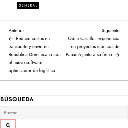
GENERAL
N
Entrada
Sigu
Anterior
Siguiente
anterior
entr
Reduce costos en
Odila Castillo: experiencia
a
transporte y envío en
en proyectos icónicos de
República Dominicana con
Panamá junto a su firma
v
el nuevo software
e
optimizador de logística
g
a
BÚSQUEDA
Buscar:
c
i