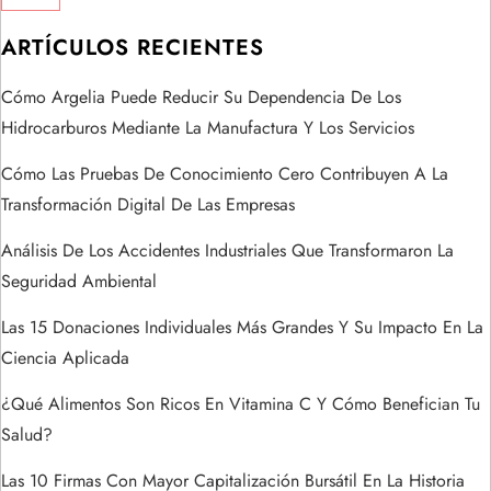
ó
ARTÍCULOS RECIENTES
n
Cómo Argelia Puede Reducir Su Dependencia De Los
Hidrocarburos Mediante La Manufactura Y Los Servicios
d
Cómo Las Pruebas De Conocimiento Cero Contribuyen A La
e
Transformación Digital De Las Empresas
e
Análisis De Los Accidentes Industriales Que Transformaron La
Seguridad Ambiental
n
Las 15 Donaciones Individuales Más Grandes Y Su Impacto En La
t
Ciencia Aplicada
r
¿Qué Alimentos Son Ricos En Vitamina C Y Cómo Benefician Tu
Salud?
a
Las 10 Firmas Con Mayor Capitalización Bursátil En La Historia