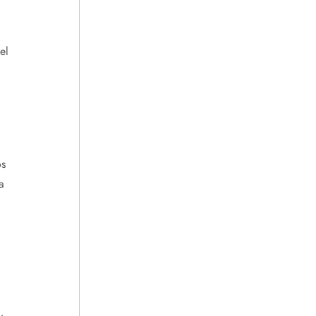
el
os
a