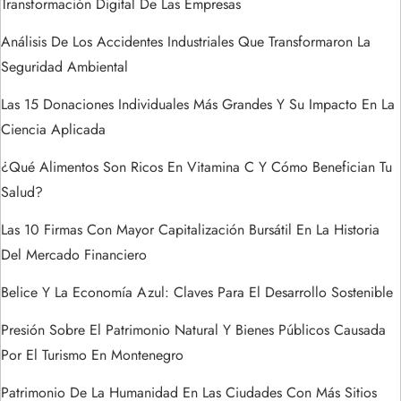
Transformación Digital De Las Empresas
e
Análisis De Los Accidentes Industriales Que Transformaron La
Seguridad Ambiental
e
Las 15 Donaciones Individuales Más Grandes Y Su Impacto En La
n
Ciencia Aplicada
t
¿Qué Alimentos Son Ricos En Vitamina C Y Cómo Benefician Tu
Salud?
r
Las 10 Firmas Con Mayor Capitalización Bursátil En La Historia
a
Del Mercado Financiero
d
Belice Y La Economía Azul: Claves Para El Desarrollo Sostenible
a
Presión Sobre El Patrimonio Natural Y Bienes Públicos Causada
Por El Turismo En Montenegro
s
Patrimonio De La Humanidad En Las Ciudades Con Más Sitios