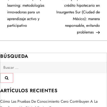
a
learning: metodologías
crédito hipotecario en
innovadoras para un
Insurgentes Sur (Ciudad de
v
aprendizaje activo y
México): manera
e
participativo
responsable, evitando
problemas
g
a
BÚSQUEDA
c
Buscar:
i
ó
ARTÍCULOS RECIENTES
n
Cómo Las Pruebas De Conocimiento Cero Contribuyen A La
d