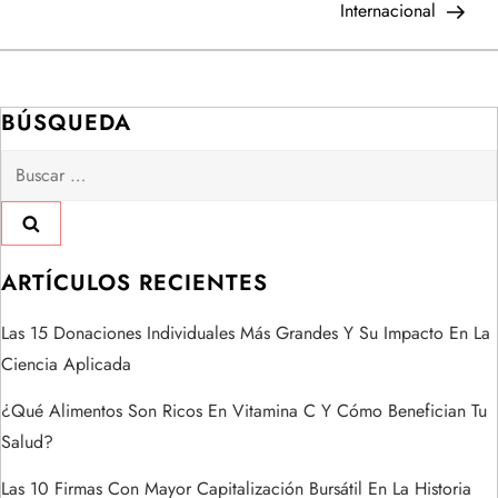
Internacional
g
a
BÚSQUEDA
c
Buscar:
i
ó
ARTÍCULOS RECIENTES
n
Las 15 Donaciones Individuales Más Grandes Y Su Impacto En La
d
Ciencia Aplicada
e
¿Qué Alimentos Son Ricos En Vitamina C Y Cómo Benefician Tu
Salud?
e
Las 10 Firmas Con Mayor Capitalización Bursátil En La Historia