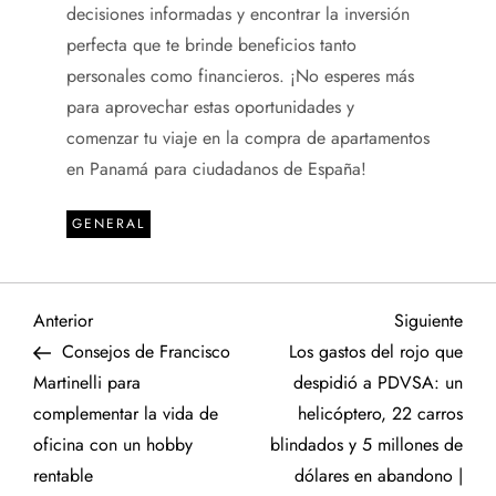
decisiones informadas y encontrar la inversión
perfecta que te brinde beneficios tanto
personales como financieros. ¡No esperes más
para aprovechar estas oportunidades y
comenzar tu viaje en la compra de apartamentos
en Panamá para ciudadanos de España!
GENERAL
N
Entrada
Sigu
Anterior
Siguiente
anterior
entr
Consejos de Francisco
Los gastos del rojo que
a
Martinelli para
despidió a PDVSA: un
complementar la vida de
helicóptero, 22 carros
v
oficina con un hobby
blindados y 5 millones de
e
rentable
dólares en abandono |