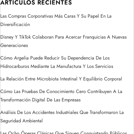
ó
ARTÍCULOS RECIENTES
n
Las Compras Corporativas Más Caras Y Su Papel En La
Diversificación
d
Disney Y TikTok Colaboran Para Acercar Franquicias A Nuevas
e
Generaciones
e
Cómo Argelia Puede Reducir Su Dependencia De Los
Hidrocarburos Mediante La Manufactura Y Los Servicios
n
La Relación Entre Microbiota Intestinal Y Equilibrio Corporal
t
Cómo Las Pruebas De Conocimiento Cero Contribuyen A La
r
Transformación Digital De Las Empresas
a
Análisis De Los Accidentes Industriales Que Transformaron La
Seguridad Ambiental
d
Las Ocho Óperas Clásicas Que Siguen Conquistando Públicos