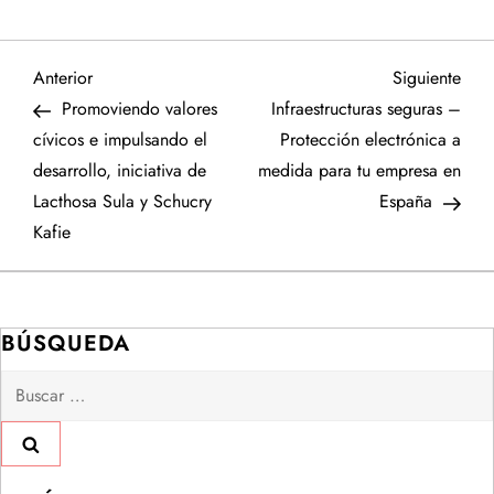
N
Entrada
Sigu
Anterior
Siguiente
anterior
entr
Promoviendo valores
Infraestructuras seguras –
a
cívicos e impulsando el
Protección electrónica a
desarrollo, iniciativa de
medida para tu empresa en
v
Lacthosa Sula y Schucry
España
e
Kafie
g
a
BÚSQUEDA
Buscar:
c
i