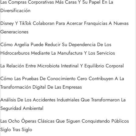
n
Las Compras Corporativas Más Caras Y Su Papel En La
Diversificación
d
Disney Y TikTok Colaboran Para Acercar Franquicias A Nuevas
e
Generaciones
e
Cómo Argelia Puede Reducir Su Dependencia De Los
Hidrocarburos Mediante La Manufactura Y Los Servicios
n
La Relación Entre Microbiota Intestinal Y Equilibrio Corporal
t
Cómo Las Pruebas De Conocimiento Cero Contribuyen A La
r
Transformación Digital De Las Empresas
a
Análisis De Los Accidentes Industriales Que Transformaron La
Seguridad Ambiental
d
Las Ocho Óperas Clásicas Que Siguen Conquistando Públicos
a
Siglo Tras Siglo