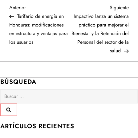
N
Entrada
Sigu
Anterior
Siguiente
anterior
entr
Tarifario de energía en
Impactivo lanza un sistema
a
Honduras: modificaciones
práctico para mejorar el
en estructura y ventajas para
Bienestar y la Retención del
v
los usuarios
Personal del sector de la
e
salud
g
a
BÚSQUEDA
Buscar:
c
i
ó
ARTÍCULOS RECIENTES