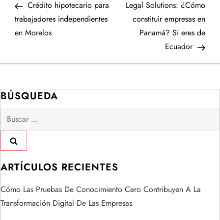
anterior
entr
Crédito hipotecario para
Legal Solutions: ¿Cómo
a
trabajadores independientes
constituir empresas en
en Morelos
Panamá? Si eres de
v
Ecuador
e
g
BÚSQUEDA
a
Buscar:
c
i
ARTÍCULOS RECIENTES
ó
Cómo Las Pruebas De Conocimiento Cero Contribuyen A La
n
Transformación Digital De Las Empresas