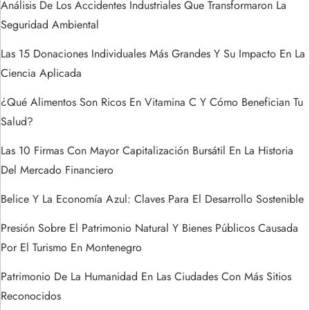
d
Análisis De Los Accidentes Industriales Que Transformaron La
Seguridad Ambiental
e
Las 15 Donaciones Individuales Más Grandes Y Su Impacto En La
e
Ciencia Aplicada
n
¿Qué Alimentos Son Ricos En Vitamina C Y Cómo Benefician Tu
Salud?
t
Las 10 Firmas Con Mayor Capitalización Bursátil En La Historia
r
Del Mercado Financiero
a
Belice Y La Economía Azul: Claves Para El Desarrollo Sostenible
Presión Sobre El Patrimonio Natural Y Bienes Públicos Causada
d
Por El Turismo En Montenegro
a
Patrimonio De La Humanidad En Las Ciudades Con Más Sitios
s
Reconocidos