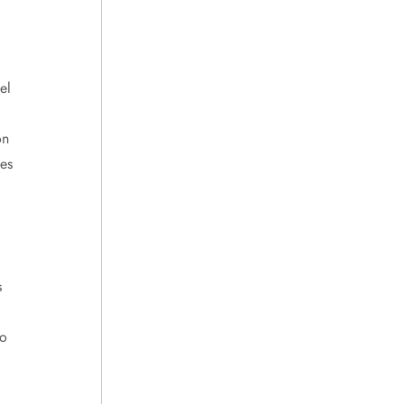
el
ón
es
s
go