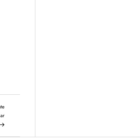
Siguiente
te
entrada
ar