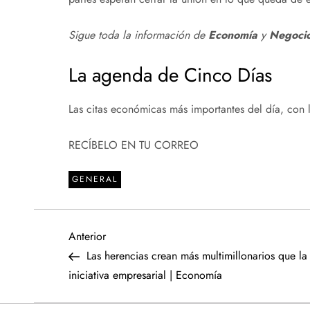
Sigue toda la información de
Economía
y
Negoci
La agenda de Cinco Días
Las citas económicas más importantes del día, con l
RECÍBELO EN TU CORREO
GENERAL
N
Entrada
Anterior
anterior
Las herencias crean más multimillonarios que la
a
iniciativa empresarial | Economía
v