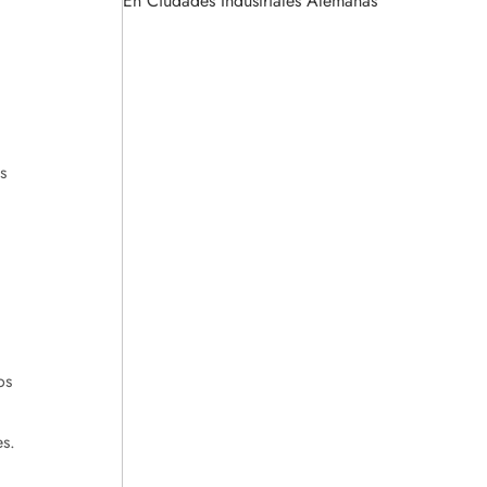
En Ciudades Industriales Alemanas
s
os
s.