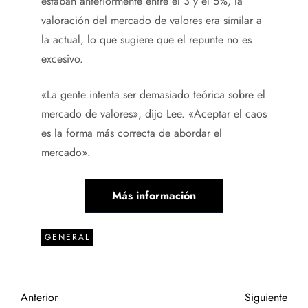
estaban anteriormente entre el 3 y el 5%, la
valoración del mercado de valores era similar a
la actual, lo que sugiere que el repunte no es
excesivo.
«La gente intenta ser demasiado teórica sobre el
mercado de valores», dijo Lee. «Aceptar el caos
es la forma más correcta de abordar el
mercado».
Más información
GENERAL
N
Entrada
Sigu
Anterior
Siguiente