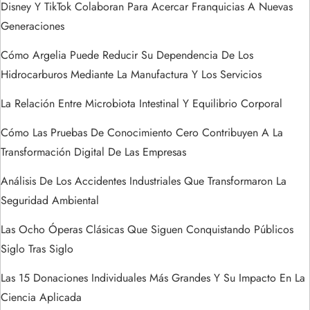
d
Disney Y TikTok Colaboran Para Acercar Franquicias A Nuevas
Generaciones
e
Cómo Argelia Puede Reducir Su Dependencia De Los
e
Hidrocarburos Mediante La Manufactura Y Los Servicios
n
La Relación Entre Microbiota Intestinal Y Equilibrio Corporal
t
Cómo Las Pruebas De Conocimiento Cero Contribuyen A La
Transformación Digital De Las Empresas
r
Análisis De Los Accidentes Industriales Que Transformaron La
a
Seguridad Ambiental
Las Ocho Óperas Clásicas Que Siguen Conquistando Públicos
d
Siglo Tras Siglo
a
Las 15 Donaciones Individuales Más Grandes Y Su Impacto En La
s
Ciencia Aplicada