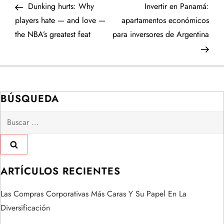
anterior
entr
Dunking hurts: Why
Invertir en Panamá:
a
players hate — and love —
apartamentos económicos
the NBA’s greatest feat
para inversores de Argentina
v
e
g
BÚSQUEDA
a
Buscar:
c
i
ARTÍCULOS RECIENTES
ó
Las Compras Corporativas Más Caras Y Su Papel En La
n
Diversificación