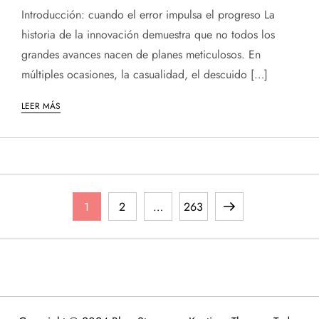
Introducción: cuando el error impulsa el progreso La
historia de la innovación demuestra que no todos los
grandes avances nacen de planes meticulosos. En
múltiples ocasiones, la casualidad, el descuido […]
LEER MÁS
P
Página
Página
Página
Página
1
2
…
263
a
siguiente
g
i