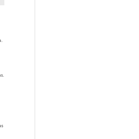
a.
s.
as