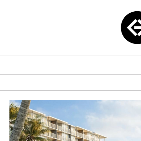
Saltar
al
contenido
Kysm radio
Kysm Radio