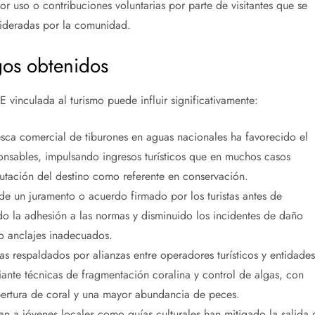
por uso o contribuciones voluntarias por parte de visitantes que se
 lideradas por la comunidad.
gos obtenidos
vinculada al turismo puede influir significativamente:
pesca comercial de tiburones en aguas nacionales ha favorecido el
onsables, impulsando ingresos turísticos que en muchos casos
putación del destino como referente en conservación.
de un juramento o acuerdo firmado por los turistas antes de
do la adhesión a las normas y disminuido los incidentes de daño
 o anclajes inadecuados.
s respaldados por alianzas entre operadores turísticos y entidades
ante técnicas de fragmentación coralina y control de algas, con
bertura de coral y una mayor abundancia de peces.
ran a jóvenes locales como guías culturales han mitigado la salida 