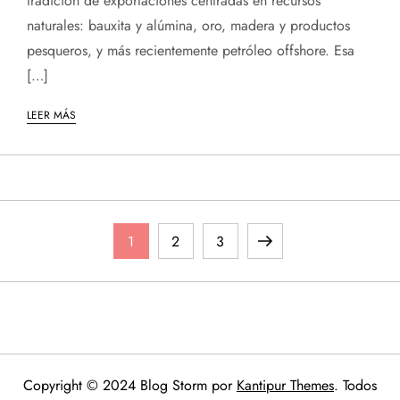
tradición de exportaciones centradas en recursos
naturales: bauxita y alúmina, oro, madera y productos
pesqueros, y más recientemente petróleo offshore. Esa
[…]
LEER MÁS
P
Página
Página
Página
Página
1
2
3
a
siguiente
g
i
Copyright © 2024 Blog Storm por
Kantipur Themes
. Todos