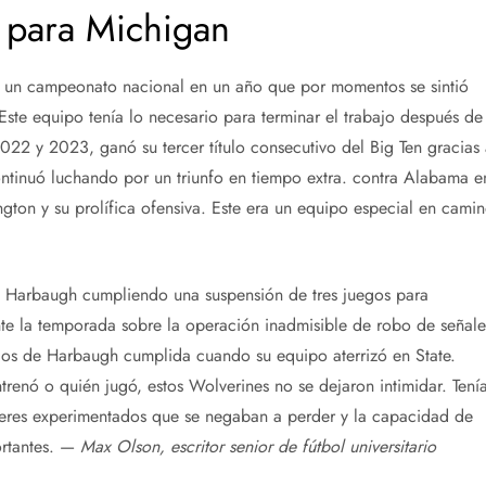
lo para Michigan
sa un campeonato nacional en un año que por momentos se sintió
ste equipo tenía lo necesario para terminar el trabajo después de
022 y 2023, ganó su tercer título consecutivo del Big Ten gracias 
continuó luchando por un triunfo en tiempo extra. contra Alabama e
gton y su prolífica ofensiva. Este era un equipo especial en cami
 Harbaugh cumpliendo una suspensión de tres juegos para
te la temporada sobre la operación inadmisible de robo de señale
egos de Harbaugh cumplida cuando su equipo aterrizó en State.
renó o quién jugó, estos Wolverines no se dejaron intimidar. Tení
líderes experimentados que se negaban a perder y la capacidad de
ortantes. —
Max Olson, escritor senior de fútbol universitario