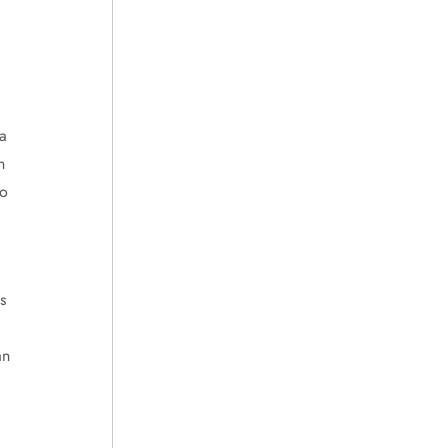
a
n
no
s
an