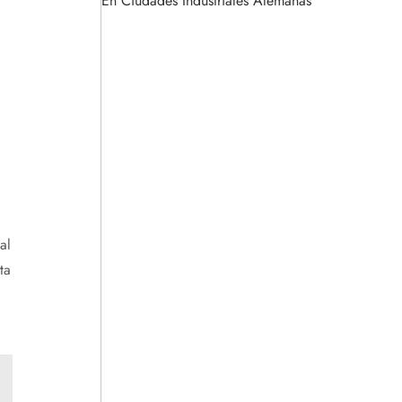
En Ciudades Industriales Alemanas
al
ta