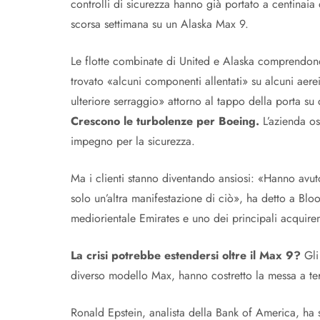
controlli di sicurezza hanno già portato a centinaia 
scorsa settimana su un Alaska Max 9.
Le flotte combinate di United e Alaska comprendono 
trovato «alcuni componenti allentati» su alcuni aerei
ulteriore serraggio» attorno al tappo della porta su
Crescono le turbolenze per Boeing.
L’azienda osp
impegno per la sicurezza.
Ma i clienti stanno diventando ansiosi: «Hanno avut
solo un’altra manifestazione di ciò», ha detto a B
mediorientale Emirates e uno dei principali acquirent
La crisi potrebbe estendersi oltre il Max 9?
Gli 
diverso modello Max, hanno costretto la messa a te
Ronald Epstein, analista della Bank of America, ha s