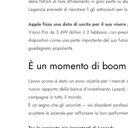
della NASA di fare affidamento in gran parte su star
L’agenzia prevede di riportare lì gli astronauti per l
Apple fissa una data di uscita per il suo visore 
Vision Pro da 3.499 dollari il 2 febbraio, con preord
dispositivo come una parte importante del suo futuro
guadagnato popolarità.
È un momento di boom p
L’anno scorso è stato un anno volatile per i mercati e
nuovo rapporto della banca d’investimento Lazard, 
campagne in tutto il mondo.
È un segno che gli azionisti – sia dissidenti profess
scuotere le aziende per rafforzare la loro performa
Tra le scoperte più importanti di Lazard: