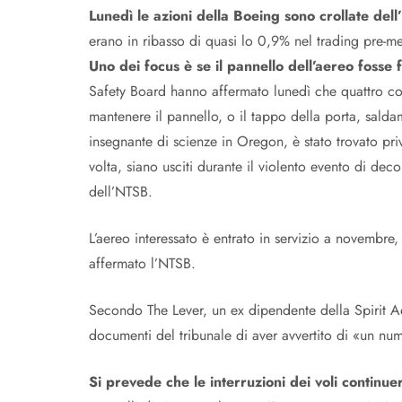
Lunedì le azioni della Boeing sono crollate del
erano in ribasso di quasi lo 0,9% nel trading pre-me
Uno dei focus è se il pannello dell’aereo fosse 
Safety Board hanno affermato lunedì che quattro cosi
mantenere il pannello, o il tappo della porta, salda
insegnante di scienze in Oregon, è stato trovato pri
volta, siano usciti durante il violento evento di de
dell’NTSB.
L’aereo interessato è entrato in servizio a novembre,
affermato l’NTSB.
Secondo The Lever, un ex dipendente della Spirit Ae
documenti del tribunale di aver avvertito di «un nume
Si prevede che le interruzioni dei voli contin