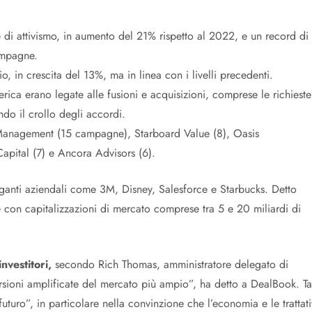
 di attivismo, in aumento del 21% rispetto al 2022, e un record di
ampagne.
io, in crescita del 13%, ma in linea con i livelli precedenti.
rica erano legate alle fusioni e acquisizioni, comprese le richieste
ndo il crollo degli accordi.
liott Management (15 campagne), Starboard Value (8), Oasis
apital (7) e Ancora Advisors (6).
 giganti aziendali come 3M, Disney, Salesforce e Starbucks. Detto
de con capitalizzazioni di mercato comprese tra 5 e 20 miliardi di
investitori,
secondo Rich Thomas, amministratore delegato di
rsioni amplificate del mercato più ampio”, ha detto a DealBook. Ta
 futuro”, in particolare nella convinzione che l’economia e le trattat