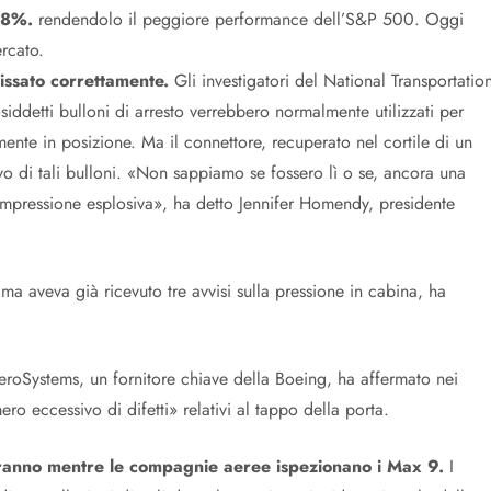
l’8%.
rendendolo il peggiore performance dell’S&P 500. Oggi
rcato.
fissato correttamente.
Gli investigatori del National Transportatio
ddetti bulloni di arresto verrebbero normalmente utilizzati per
mente in posizione. Ma il connettore, recuperato nel cortile di un
vo di tali bulloni. «Non sappiamo se fossero lì o se, ancora una
compressione esplosiva», ha detto Jennifer Homendy, presidente
 ma aveva già ricevuto tre avvisi sulla pressione in cabina, ha
roSystems, un fornitore chiave della Boeing, ha affermato nei
ro eccessivo di difetti» relativi al tappo della porta.
ueranno mentre le compagnie aeree ispezionano i Max 9.
I