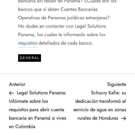
bancaria sin residir en Panamá? ¿Cuáles son los
bancos que sí abren Cuentas Bancarias
Operativas de Personas Jurídicas extranjeras?
No dudes en contactar con Legal Solutions
Panama, los cuales te informarán sobre los
requisitos
detallados de cada banco.
GENERAL
N
Entrada
Sigu
Anterior
Siguiente
anterior
entr
Legal Solutions Panama:
Schucry Kafie: su
a
Infórmate sobre los
dedicación transformó el
requisitos para abrir cuenta
servicio de agua en zonas
v
bancaria en Panamá si vives
rurales de Honduras
e
en Colombia