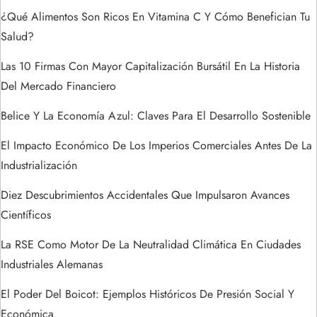
n
¿Qué Alimentos Son Ricos En Vitamina C Y Cómo Benefician Tu
t
Salud?
r
Las 10 Firmas Con Mayor Capitalización Bursátil En La Historia
Del Mercado Financiero
a
Belice Y La Economía Azul: Claves Para El Desarrollo Sostenible
d
El Impacto Económico De Los Imperios Comerciales Antes De La
a
Industrialización
s
Diez Descubrimientos Accidentales Que Impulsaron Avances
Científicos
La RSE Como Motor De La Neutralidad Climática En Ciudades
Industriales Alemanas
El Poder Del Boicot: Ejemplos Históricos De Presión Social Y
Económica