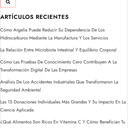
i
ARTÍCULOS RECIENTES
ó
Cómo Argelia Puede Reducir Su Dependencia De Los
n
Hidrocarburos Mediante La Manufactura Y Los Servicios
d
La Relación Entre Microbiota Intestinal Y Equilibrio Corporal
e
Cómo Las Pruebas De Conocimiento Cero Contribuyen A La
Transformación Digital De Las Empresas
e
Análisis De Los Accidentes Industriales Que Transformaron La
n
Seguridad Ambiental
t
Las 15 Donaciones Individuales Más Grandes Y Su Impacto En La
Ciencia Aplicada
r
¿Qué Alimentos Son Ricos En Vitamina C Y Cómo Benefician Tu