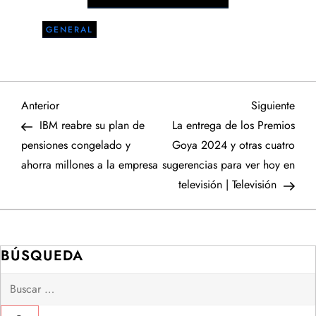
GENERAL
N
Entrada
Sigu
Anterior
Siguiente
anterior
entr
IBM reabre su plan de
La entrega de los Premios
a
pensiones congelado y
Goya 2024 y otras cuatro
ahorra millones a la empresa
sugerencias para ver hoy en
v
televisión | Televisión
e
g
BÚSQUEDA
a
Buscar:
c