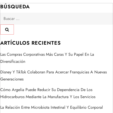
g
BÚSQUEDA
a
Buscar:
c
i
ARTÍCULOS RECIENTES
ó
Las Compras Corporativas Más Caras Y Su Papel En La
n
Diversificación
d
Disney Y TikTok Colaboran Para Acercar Franquicias A Nuevas
Generaciones
e
Cómo Argelia Puede Reducir Su Dependencia De Los
e
Hidrocarburos Mediante La Manufactura Y Los Servicios
n
La Relación Entre Microbiota Intestinal Y Equilibrio Corporal