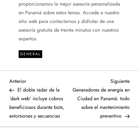
proporcionamos la mejor asesoría personalizada
en Panamá sobre estos temas. Accede a nuestro
sitio web para contactarnos y disfrutar de una
asesoría gratuita de treinta minutos con nuestros
expertos.
GENERAL
N
Entrada
Sigu
Anterior
Siguiente
anterior
entr
El doble radar de la
Generadores de energía en
a
‘dark web’ incluye cobros
Ciudad en Panamá: todo
beneficiosos durante bots,
sobre el mantenimiento
v
extorsiones y secuencias
preventivo
e