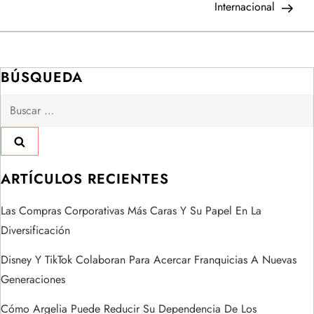
e
Internacional
g
a
BÚSQUEDA
Buscar:
c
i
ó
ARTÍCULOS RECIENTES
n
Las Compras Corporativas Más Caras Y Su Papel En La
Diversificación
d
Disney Y TikTok Colaboran Para Acercar Franquicias A Nuevas
e
Generaciones
e
Cómo Argelia Puede Reducir Su Dependencia De Los