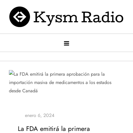
Saltar
al
contenido
Kysm radio
Kysm Radio
La FDA emitirá la primera