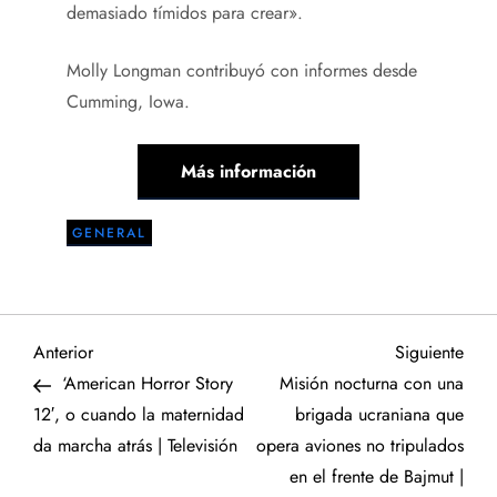
demasiado tímidos para crear».
Molly Longman
contribuyó con informes desde
Cumming, Iowa.
Más información
GENERAL
N
Entrada
Sigu
Anterior
Siguiente
anterior
entr
‘American Horror Story
Misión nocturna con una
a
12′, o cuando la maternidad
brigada ucraniana que
da marcha atrás | Televisión
opera aviones no tripulados
v
en el frente de Bajmut |