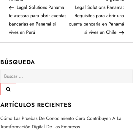
N
anterior
entr
Legal Solutions Panama
Legal Solutions Panama:
a
te asesora para abrir cuentas
Requisitos para abrir una
bancarias en Panamá si
cuenta bancaria en Panamá
v
vives en Perú
si vives en Chile
e
g
BÚSQUEDA
a
Buscar:
c
i
ARTÍCULOS RECIENTES
ó
Cómo Las Pruebas De Conocimiento Cero Contribuyen A La
n
Transformación Digital De Las Empresas