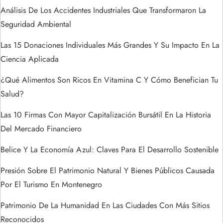
d
Análisis De Los Accidentes Industriales Que Transformaron La
Seguridad Ambiental
e
Las 15 Donaciones Individuales Más Grandes Y Su Impacto En La
e
Ciencia Aplicada
n
¿Qué Alimentos Son Ricos En Vitamina C Y Cómo Benefician Tu
Salud?
t
Las 10 Firmas Con Mayor Capitalización Bursátil En La Historia
r
Del Mercado Financiero
a
Belice Y La Economía Azul: Claves Para El Desarrollo Sostenible
Presión Sobre El Patrimonio Natural Y Bienes Públicos Causada
d
Por El Turismo En Montenegro
a
Patrimonio De La Humanidad En Las Ciudades Con Más Sitios
Reconocidos