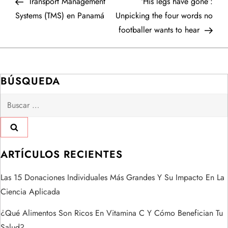
anterior
entr
Transport Management
‘His legs have gone’:
a
Systems (TMS) en Panamá
Unpicking the four words no
footballer wants to hear
v
e
BÚSQUEDA
g
Buscar:
a
c
i
ARTÍCULOS RECIENTES
ó
Las 15 Donaciones Individuales Más Grandes Y Su Impacto En La
Ciencia Aplicada
n
¿Qué Alimentos Son Ricos En Vitamina C Y Cómo Benefician Tu
Salud?