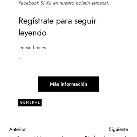
Facebook
Sí
X
o en
nuestro boletín semanal
.
Regístrate para seguir
leyendo
lee sin limites
_
Más información
GENERAL
N
Entrada
Sigu
Anterior
Siguiente