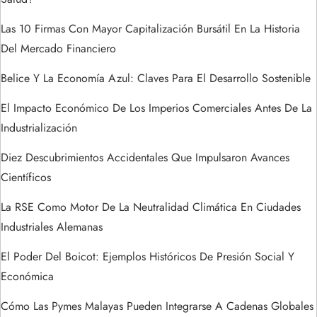
d
e
Las 10 Firmas Con Mayor Capitalización Bursátil En La Historia
Del Mercado Financiero
e
Belice Y La Economía Azul: Claves Para El Desarrollo Sostenible
n
El Impacto Económico De Los Imperios Comerciales Antes De La
t
Industrialización
Diez Descubrimientos Accidentales Que Impulsaron Avances
r
Científicos
a
La RSE Como Motor De La Neutralidad Climática En Ciudades
Industriales Alemanas
d
El Poder Del Boicot: Ejemplos Históricos De Presión Social Y
a
Económica
s
Cómo Las Pymes Malayas Pueden Integrarse A Cadenas Globales