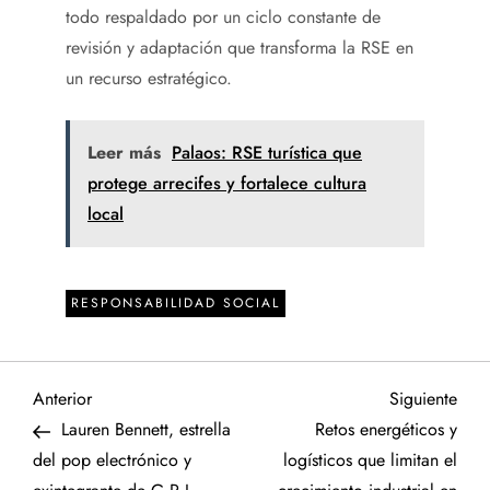
todo respaldado por un ciclo constante de
revisión y adaptación que transforma la RSE en
un recurso estratégico.
Leer más
Palaos: RSE turística que
protege arrecifes y fortalece cultura
local
RESPONSABILIDAD SOCIAL
N
Entrada
Sigu
Anterior
Siguiente
anterior
entr
Lauren Bennett, estrella
Retos energéticos y
a
del pop electrónico y
logísticos que limitan el