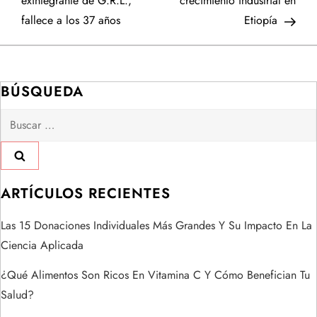
exintegrante de G.R.L.,
crecimiento industrial en
v
fallece a los 37 años
Etiopía
e
g
BÚSQUEDA
a
Buscar:
c
i
ARTÍCULOS RECIENTES
ó
Las 15 Donaciones Individuales Más Grandes Y Su Impacto En La
n
Ciencia Aplicada
d
¿Qué Alimentos Son Ricos En Vitamina C Y Cómo Benefician Tu
Salud?
e