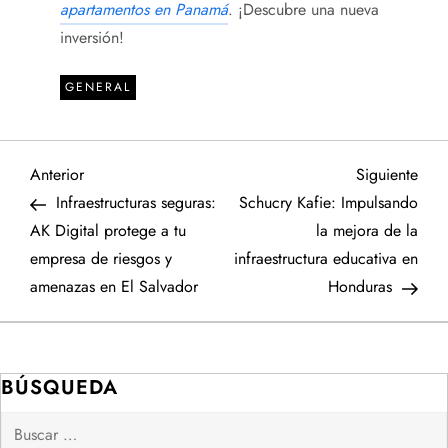
apartamentos en Panamá
. ¡Descubre una nueva
inversión!
GENERAL
N
Entrada
Sigu
Anterior
Siguiente
anterior
entr
Infraestructuras seguras:
Schucry Kafie: Impulsando
a
AK Digital protege a tu
la mejora de la
empresa de riesgos y
infraestructura educativa en
v
amenazas en El Salvador
Honduras
e
g
BÚSQUEDA
a
Buscar: