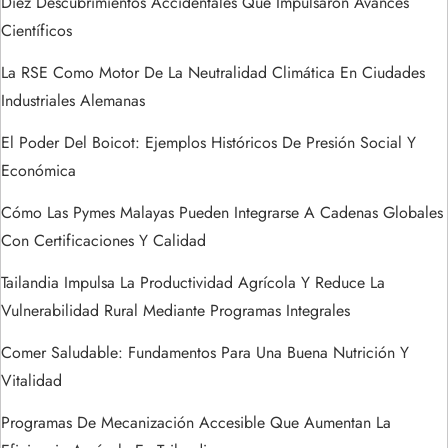
Diez Descubrimientos Accidentales Que Impulsaron Avances
a
Científicos
La RSE Como Motor De La Neutralidad Climática En Ciudades
d
Industriales Alemanas
a
El Poder Del Boicot: Ejemplos Históricos De Presión Social Y
s
Económica
Cómo Las Pymes Malayas Pueden Integrarse A Cadenas Globales
Con Certificaciones Y Calidad
Tailandia Impulsa La Productividad Agrícola Y Reduce La
Vulnerabilidad Rural Mediante Programas Integrales
Comer Saludable: Fundamentos Para Una Buena Nutrición Y
Vitalidad
Programas De Mecanización Accesible Que Aumentan La