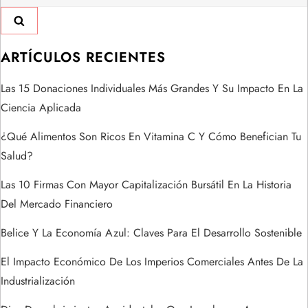
c
i
ARTÍCULOS RECIENTES
ó
Las 15 Donaciones Individuales Más Grandes Y Su Impacto En La
n
Ciencia Aplicada
d
¿Qué Alimentos Son Ricos En Vitamina C Y Cómo Benefician Tu
Salud?
e
Las 10 Firmas Con Mayor Capitalización Bursátil En La Historia
e
Del Mercado Financiero
n
Belice Y La Economía Azul: Claves Para El Desarrollo Sostenible
t
El Impacto Económico De Los Imperios Comerciales Antes De La
Industrialización
r