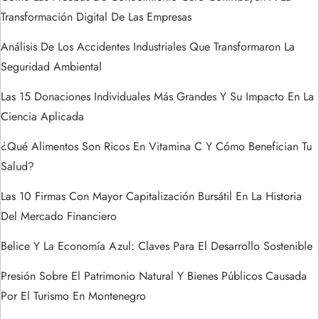
e
Transformación Digital De Las Empresas
Análisis De Los Accidentes Industriales Que Transformaron La
e
Seguridad Ambiental
n
Las 15 Donaciones Individuales Más Grandes Y Su Impacto En La
t
Ciencia Aplicada
¿Qué Alimentos Son Ricos En Vitamina C Y Cómo Benefician Tu
r
Salud?
a
Las 10 Firmas Con Mayor Capitalización Bursátil En La Historia
Del Mercado Financiero
d
Belice Y La Economía Azul: Claves Para El Desarrollo Sostenible
a
Presión Sobre El Patrimonio Natural Y Bienes Públicos Causada
s
Por El Turismo En Montenegro