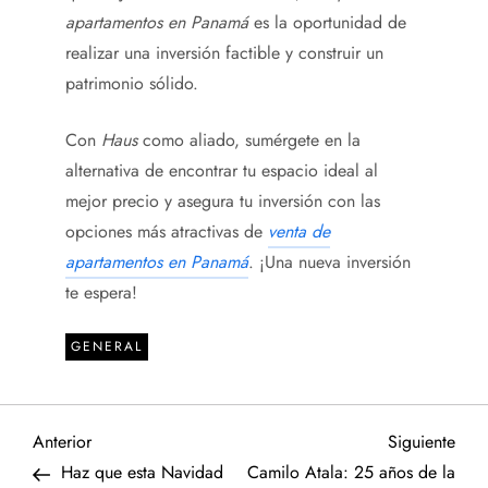
apartamentos en Panamá
es la oportunidad de
realizar una inversión factible y construir un
patrimonio sólido.
Con
Haus
como aliado, sumérgete en la
alternativa de encontrar tu espacio ideal al
mejor precio y asegura tu inversión con las
opciones más atractivas de
venta de
apartamentos en Panamá
. ¡Una nueva inversión
te espera!
GENERAL
N
Entrada
Sigu
Anterior
Siguiente
anterior
entr
Haz que esta Navidad
Camilo Atala: 25 años de la