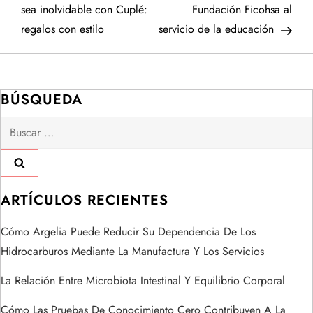
a
sea inolvidable con Cuplé:
Fundación Ficohsa al
regalos con estilo
servicio de la educación
v
e
BÚSQUEDA
g
Buscar:
a
c
i
ARTÍCULOS RECIENTES
ó
Cómo Argelia Puede Reducir Su Dependencia De Los
Hidrocarburos Mediante La Manufactura Y Los Servicios
n
La Relación Entre Microbiota Intestinal Y Equilibrio Corporal
d
Cómo Las Pruebas De Conocimiento Cero Contribuyen A La