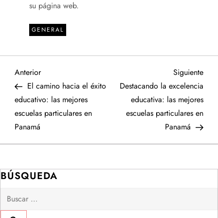
su página web.
GENERAL
N
Entrada
Sigu
Anterior
Siguiente
anterior
entr
El camino hacia el éxito
Destacando la excelencia
a
educativo: las mejores
educativa: las mejores
escuelas particulares en
escuelas particulares en
v
Panamá
Panamá
e
g
BÚSQUEDA
a
Buscar:
c