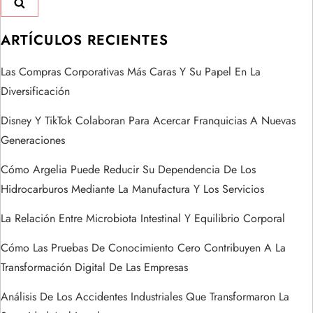
i
ARTÍCULOS RECIENTES
ó
Las Compras Corporativas Más Caras Y Su Papel En La
n
Diversificación
d
Disney Y TikTok Colaboran Para Acercar Franquicias A Nuevas
Generaciones
e
Cómo Argelia Puede Reducir Su Dependencia De Los
e
Hidrocarburos Mediante La Manufactura Y Los Servicios
n
La Relación Entre Microbiota Intestinal Y Equilibrio Corporal
t
Cómo Las Pruebas De Conocimiento Cero Contribuyen A La
Transformación Digital De Las Empresas
r
Análisis De Los Accidentes Industriales Que Transformaron La