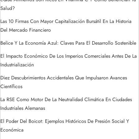
e
Salud?
e
Las 10 Firmas Con Mayor Capitalización Bursátil En La Historia
Del Mercado Financiero
n
Belice Y La Economía Azul: Claves Para El Desarrollo Sostenible
t
El Impacto Económico De Los Imperios Comerciales Antes De La
r
Industrialización
a
Diez Descubrimientos Accidentales Que Impulsaron Avances
Científicos
d
La RSE Como Motor De La Neutralidad Climática En Ciudades
a
Industriales Alemanas
s
El Poder Del Boicot: Ejemplos Históricos De Presión Social Y
Económica