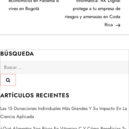
a
económicos en Panamá si
informática: AK Digital
vives en Bogotá
protege a tu empresa de
v
riesgos y amenazas en Costa
e
Rica
g
a
BÚSQUEDA
Buscar:
c
i
ó
ARTÍCULOS RECIENTES
n
Las 15 Donaciones Individuales Más Grandes Y Su Impacto En La
Ciencia Aplicada
d
¿Qué Alimentos Son Ricos En Vitamina C Y Cómo Benefician Tu