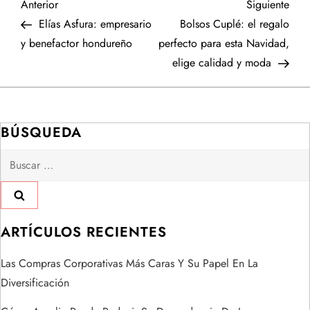
N
Entrada
Sigu
Anterior
Siguiente
anterior
entr
Elías Asfura: empresario
Bolsos Cuplé: el regalo
a
y benefactor hondureño
perfecto para esta Navidad,
elige calidad y moda
v
e
BÚSQUEDA
g
Buscar:
a
c
i
ARTÍCULOS RECIENTES
ó
Las Compras Corporativas Más Caras Y Su Papel En La
Diversificación
n