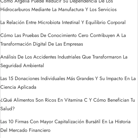
Cómo Argelia Puede Reducir Su Dependencia De Los
d
Hidrocarburos Mediante La Manufactura Y Los Servicios
e
La Relación Entre Microbiota Intestinal Y Equilibrio Corporal
Cómo Las Pruebas De Conocimiento Cero Contribuyen A La
e
Transformación Digital De Las Empresas
n
Análisis De Los Accidentes Industriales Que Transformaron La
t
Seguridad Ambiental
Las 15 Donaciones Individuales Más Grandes Y Su Impacto En La
r
Ciencia Aplicada
a
¿Qué Alimentos Son Ricos En Vitamina C Y Cómo Benefician Tu
Salud?
d
Las 10 Firmas Con Mayor Capitalización Bursátil En La Historia
a
Del Mercado Financiero