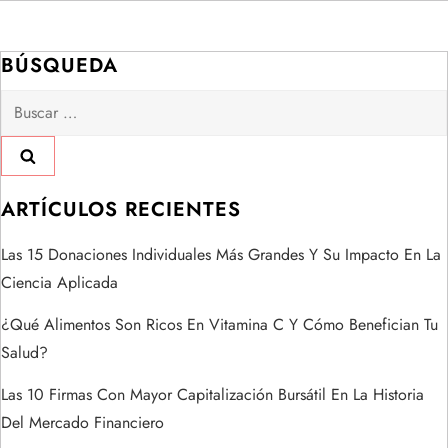
g
a
BÚSQUEDA
Buscar:
c
i
ó
ARTÍCULOS RECIENTES
n
Las 15 Donaciones Individuales Más Grandes Y Su Impacto En La
Ciencia Aplicada
d
¿Qué Alimentos Son Ricos En Vitamina C Y Cómo Benefician Tu
e
Salud?
e
Las 10 Firmas Con Mayor Capitalización Bursátil En La Historia
Del Mercado Financiero
n