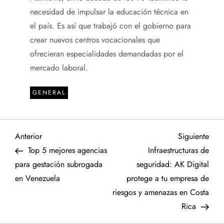
necesidad de impulsar la educación técnica en
el país. Es así que trabajó con el gobierno para
crear nuevos centros vocacionales que
ofrecieran especialidades demandadas por el
mercado laboral.
GENERAL
N
Entrada
Sigu
Anterior
Siguiente
anterior
entr
Top 5 mejores agencias
Infraestructuras de
a
para gestación subrogada
seguridad: AK Digital
en Venezuela
protege a tu empresa de
v
riesgos y amenazas en Costa
e
Rica