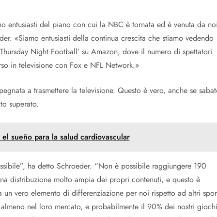
o entusiasti del piano con cui la NBC è tornata ed è venuta da no
der. «Siamo entusiasti della continua crescita che stiamo vedendo
 ‘Thursday Night Football’ su Amazon, dove il numero di spettatori
orso in televisione con Fox e NFL Network.»
pegnata a trasmettere la televisione. Questo è vero, anche se sabat
to superato.
 el sueño para la salud cardiovascular
ssibile”, ha detto Schroeder. “Non è possibile raggiungere 190
una distribuzione molto ampia dei propri contenuti, e questo è
n vero elemento di differenziazione per noi rispetto ad altri spor
ne, almeno nel loro mercato, e probabilmente il 90% dei nostri gioch