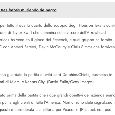
con tres bebés muriendo de negro
per tutto il quarto quarto dello scoppio degli Houston Texans cont
ione di Taylor Swift che cammina nelle viscere dell’Arrowhead
ica» ​​ha venduto il gioco del Peacock, e quel gruppo ha fornito
a NBC con Ahmed Fareed, Devin McCourty e Chris Simms che forniva
no guardato la partita di wild card Dolphins-Chiefs, trasmessa in
ti di Miami e Kansas City. (David Eulitt/Getty Images)
to prima della partita che i due grandi obiettivi dell’azienda eran
pulita agli utenti di tutta l’America. Non ci sono state segnalazion
 questa è considerata una vittoria per Peacock. (Peacock non può