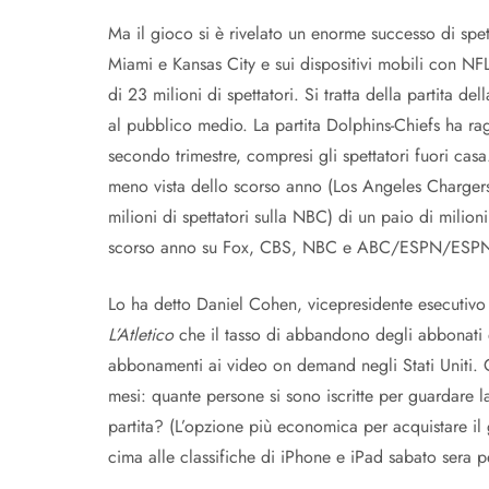
Ma il gioco si è rivelato un enorme successo di spet
Miami e Kansas City e sui dispositivi mobili con NFL
di 23 milioni di spettatori. Si tratta della partita d
al pubblico medio. La partita Dolphins-Chiefs ha rag
secondo trimestre, compresi gli spettatori fuori casa.
meno vista dello scorso anno (Los Angeles Chargers
milioni di spettatori sulla NBC) di un paio di milioni
scorso anno su Fox, CBS, NBC e ABC/ESPN/ESPN2 ha
Lo ha detto Daniel Cohen, vicepresidente esecutivo 
L’Atletico
che il tasso di abbandono degli abbonati e 
abbonamenti ai video on demand negli Stati Uniti. Q
mesi: quante persone si sono iscritte per guardare l
partita? (L’opzione più economica per acquistare i
cima alle classifiche di iPhone e iPad sabato sera p