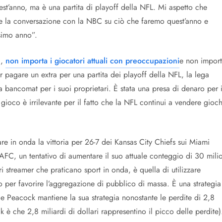
t’anno, ma è una partita di playoff della NFL. Mi aspetto che
uare la conversazione con la NBC su ciò che faremo quest’anno e
simo anno”.
a,
non importa i giocatori attuali con preoccupazioni
e non impor
 pagare un extra per una partita dei playoff della NFL, la lega
 bancomat per i suoi proprietari. È stata una presa di denaro per i
 gioco è irrilevante per il fatto che la NFL continui a vendere gioch
e in onda la vittoria per 26-7 dei Kansas City Chiefs sui Miami
AFC, un tentativo di aumentare il suo attuale conteggio di 30 mili
i streamer che praticano sport in onda, è quella di utilizzare
vo per favorire l’aggregazione di pubblico di massa. È una strategia
, e Peacock mantiene la sua strategia nonostante le perdite di 2,8
 è che 2,8 miliardi di dollari rappresentino il picco delle perdite)