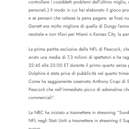
controllare i cosiddetti problemi dell’ultimo miglio,
personali.) Il modo in cui hai elaborato il gioco p
e se pensavi che valesse la pena pagare. se fossi nu
Garrett era molto migliore di quella di Dungy l’anno 
neutrale e non tifavi per Miami o Kansas City, la pa
La prima partita esclusiva della NFL di Peacock, che
avuto una media di 7,3 milioni di spettatori e ha ra
22:45 alle 23:00 ET durante il primo quarto senza pu
Dolphins è stata priva di pubblicità nel quarto tri
Come ha saggiamente osservato Anthony Crupi di Spo
Peacock che nell’immediato picco di adrenalina che a
commerciali”.
La NBC ha iniziato a trasmettere in streaming “Sund
NFL negli Stati Uniti a trasmettere in streaming il S
nuovo.