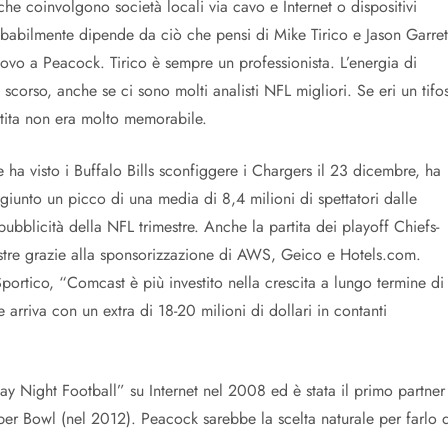
 che coinvolgono società locali via cavo e Internet o dispositivi
robabilmente dipende da ciò che pensi di Mike Tirico e Jason Garret
ovo a Peacock. Tirico è sempre un professionista. L’energia di
scorso, anche se ci sono molti analisti NFL migliori. Se eri un tifo
rtita non era molto memorabile.
 ha visto i Buffalo Bills sconfiggere i Chargers il 23 dicembre, ha
ggiunto un picco di una media di 8,4 milioni di spettatori dalle
bblicità della NFL trimestre. Anche la partita dei playoff Chiefs-
mestre grazie alla sponsorizzazione di AWS, Geico e Hotels.com.
rtico, “Comcast è più investito nella crescita a lungo termine di
rriva con un extra di 18-20 milioni di dollari in contanti
ay Night Football” su Internet nel 2008 ed è stata il primo partner
uper Bowl (nel 2012). Peacock sarebbe la scelta naturale per farlo d