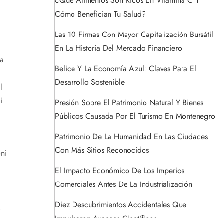
¿Qué Alimentos Son Ricos En Vitamina C Y
Cómo Benefician Tu Salud?
Las 10 Firmas Con Mayor Capitalización Bursátil
En La Historia Del Mercado Financiero
ta
Belice Y La Economía Azul: Claves Para El
Desarrollo Sostenible
l
i
Presión Sobre El Patrimonio Natural Y Bienes
Públicos Causada Por El Turismo En Montenegro
Patrimonio De La Humanidad En Las Ciudades
Con Más Sitios Reconocidos
oni
El Impacto Económico De Los Imperios
Comerciales Antes De La Industrialización
Diez Descubrimientos Accidentales Que
.