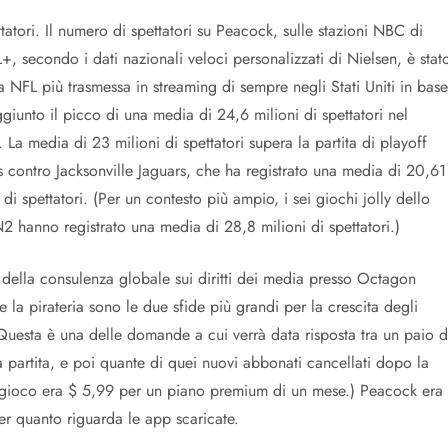
tatori. Il numero di spettatori su Peacock, sulle stazioni NBC di
+, secondo i dati nazionali veloci personalizzati di Nielsen, è stat
ella NFL più trasmessa in streaming di sempre negli Stati Uniti in base
giunto il picco di una media di 24,6 milioni di spettatori nel
 La media di 23 milioni di spettatori supera la partita di playoff
 contro Jacksonville Jaguars, che ha registrato una media di 20,61
 di spettatori. (Per un contesto più ampio, i sei giochi jolly dello
nno registrato una media di 28,8 milioni di spettatori.)
della consulenza globale sui diritti dei media presso Octagon
la pirateria sono le due sfide più grandi per la crescita degli
uesta è una delle domande a cui verrà data risposta tra un paio d
a partita, e poi quante di quei nuovi abbonati cancellati dopo la
l gioco era $ 5,99 per un piano premium di un mese.) Peacock era 
er quanto riguarda le app scaricate.