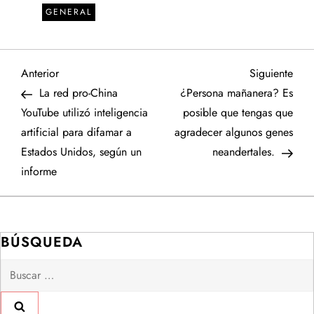
GENERAL
N
Entrada
Sigu
Anterior
Siguiente
anterior
entr
La red pro-China
¿Persona mañanera? Es
a
YouTube utilizó inteligencia
posible que tengas que
artificial para difamar a
agradecer algunos genes
v
Estados Unidos, según un
neandertales.
e
informe
g
a
BÚSQUEDA
Buscar:
c
i