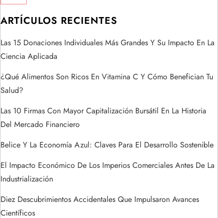
ó
ARTÍCULOS RECIENTES
n
Las 15 Donaciones Individuales Más Grandes Y Su Impacto En La
Ciencia Aplicada
d
¿Qué Alimentos Son Ricos En Vitamina C Y Cómo Benefician Tu
e
Salud?
e
Las 10 Firmas Con Mayor Capitalización Bursátil En La Historia
Del Mercado Financiero
n
Belice Y La Economía Azul: Claves Para El Desarrollo Sostenible
t
El Impacto Económico De Los Imperios Comerciales Antes De La
r
Industrialización
a
Diez Descubrimientos Accidentales Que Impulsaron Avances
Científicos