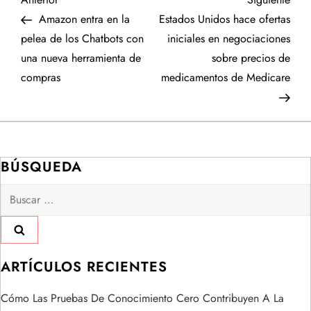
N
anterior
entr
Amazon entra en la
Estados Unidos hace ofertas
a
pelea de los Chatbots con
iniciales en negociaciones
una nueva herramienta de
sobre precios de
v
compras
medicamentos de Medicare
e
g
a
BÚSQUEDA
Buscar:
c
i
ó
ARTÍCULOS RECIENTES
n
Cómo Las Pruebas De Conocimiento Cero Contribuyen A La