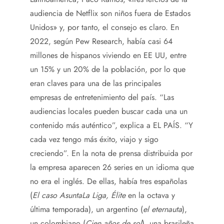
audiencia de Netflix son niños fuera de Estados
Unidos» y, por tanto, el consejo es claro. En
2022, según Pew Research, había casi 64
millones de hispanos viviendo en EE UU, entre
un 15% y un 20% de la población, por lo que
eran claves para una de las principales
empresas de entretenimiento del país. “Las
audiencias locales pueden buscar cada una un
contenido más auténtico”, explica a EL PAÍS. “Y
cada vez tengo más éxito, viajo y sigo
creciendo”. En la nota de prensa distribuida por
la empresa aparecen 26 series en un idioma que
no era el inglés. De ellas, había tres españolas
(
El caso Asunta
La Liga,
Élite
en la octava y
última temporada), un argentino (
el eternauta
),
un colombiano (
Cien años de sol
), una brasileña