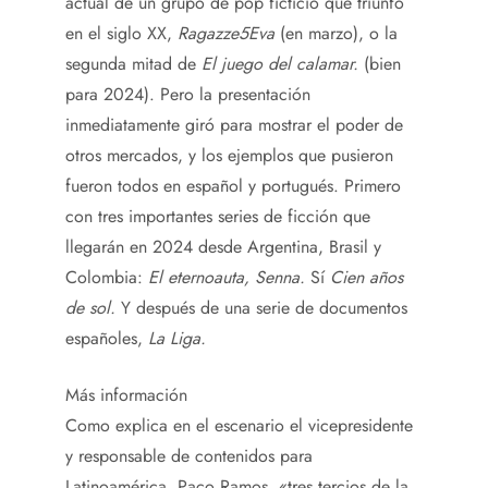
actual de un grupo de pop ficticio que triunfó
en el siglo XX,
Ragazze5Eva
(en marzo), o la
segunda mitad de
El juego del calamar.
(bien
para 2024). Pero la presentación
inmediatamente giró para mostrar el poder de
otros mercados, y los ejemplos que pusieron
fueron todos en español y portugués. Primero
con tres importantes series de ficción que
llegarán en 2024 desde Argentina, Brasil y
Colombia:
El eternoauta, Senna.
Sí
Cien años
de sol.
Y después de una serie de documentos
españoles,
La Liga.
Más información
Como explica en el escenario el vicepresidente
y responsable de contenidos para
Latinoamérica, Paco Ramos, «tres tercios de la