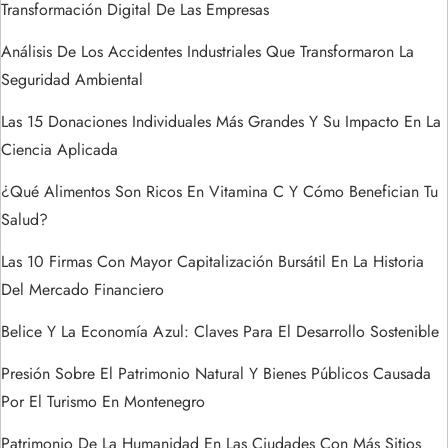
Transformación Digital De Las Empresas
d
Análisis De Los Accidentes Industriales Que Transformaron La
e
Seguridad Ambiental
e
Las 15 Donaciones Individuales Más Grandes Y Su Impacto En La
Ciencia Aplicada
n
¿Qué Alimentos Son Ricos En Vitamina C Y Cómo Benefician Tu
t
Salud?
r
Las 10 Firmas Con Mayor Capitalización Bursátil En La Historia
Del Mercado Financiero
a
Belice Y La Economía Azul: Claves Para El Desarrollo Sostenible
d
Presión Sobre El Patrimonio Natural Y Bienes Públicos Causada
a
Por El Turismo En Montenegro
Patrimonio De La Humanidad En Las Ciudades Con Más Sitios