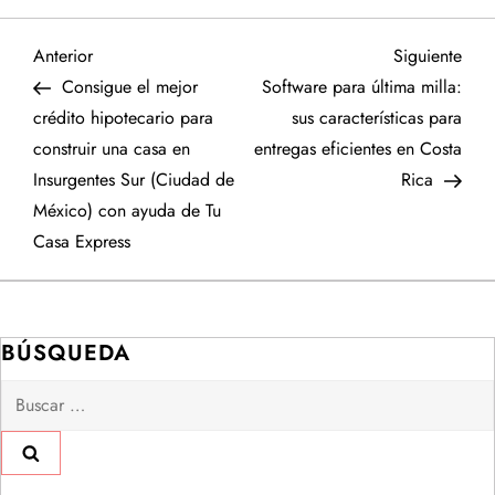
N
Entrada
Sigu
Anterior
Siguiente
anterior
entr
Consigue el mejor
Software para última milla:
a
crédito hipotecario para
sus características para
construir una casa en
entregas eficientes en Costa
v
Insurgentes Sur (Ciudad de
Rica
e
México) con ayuda de Tu
Casa Express
g
a
BÚSQUEDA
c
Buscar:
i
ó