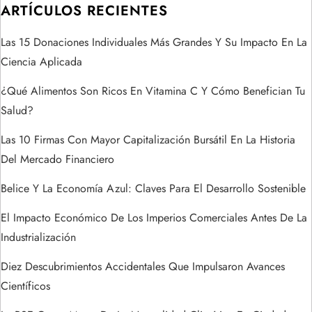
ARTÍCULOS RECIENTES
n
Las 15 Donaciones Individuales Más Grandes Y Su Impacto En La
d
Ciencia Aplicada
e
¿Qué Alimentos Son Ricos En Vitamina C Y Cómo Benefician Tu
Salud?
e
Las 10 Firmas Con Mayor Capitalización Bursátil En La Historia
n
Del Mercado Financiero
t
Belice Y La Economía Azul: Claves Para El Desarrollo Sostenible
r
El Impacto Económico De Los Imperios Comerciales Antes De La
Industrialización
a
Diez Descubrimientos Accidentales Que Impulsaron Avances
d
Científicos