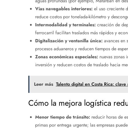
aguas profundas (por ejemplo, Matarbari en des
Vías navegables interiores:
el uso creciente d
reduce costos por tonelada-kilómetro y desconge
Intermodalidad y terminales:
creación de depó
ferrocarril facilitan traslados más rápidos y eco
Digitalización y ventanilla única:
avances en s
procesos aduaneros y reducen tiempos de esper
Zonas económicas especiales:
nuevas zonas in
inversión y reducen costos de traslado hacia m
Leer más
Talento digital en Costa Rica: clav
Cómo la mejora logística red
Menor tiempo de tránsito:
reducir horas de esp
primas por entrega urgente; las empresas pued