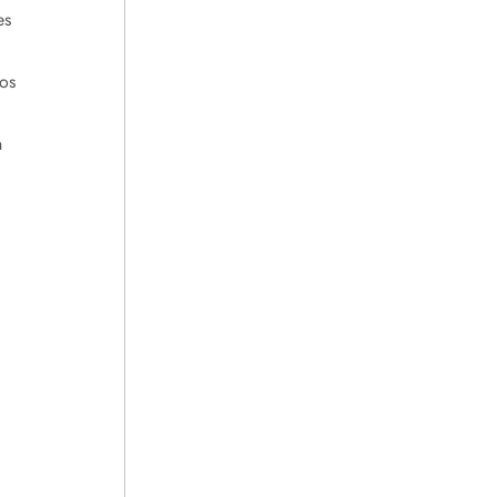
es
os
n