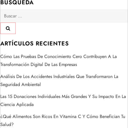
BÚSQUEDA
g
Buscar:
a
c
i
ARTÍCULOS RECIENTES
ó
Cómo Las Pruebas De Conocimiento Cero Contribuyen A La
Transformación Digital De Las Empresas
n
Análisis De Los Accidentes Industriales Que Transformaron La
d
Seguridad Ambiental
e
Las 15 Donaciones Individuales Más Grandes Y Su Impacto En La
Ciencia Aplicada
e
¿Qué Alimentos Son Ricos En Vitamina C Y Cómo Benefician Tu
n
Salud?