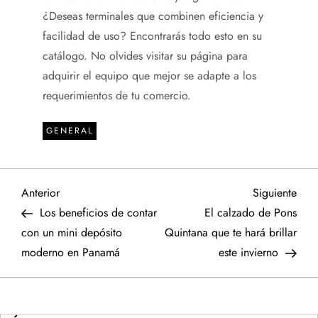
¿Deseas terminales que combinen eficiencia y
facilidad de uso? Encontrarás todo esto en su
catálogo. No olvides visitar su página para
adquirir el equipo que mejor se adapte a los
requerimientos de tu comercio.
GENERAL
N
Entrada
Sigu
Anterior
Siguiente
anterior
entr
Los beneficios de contar
El calzado de Pons
a
con un mini depósito
Quintana que te hará brillar
moderno en Panamá
este invierno
v
e