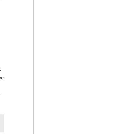
s
re
y