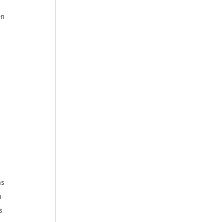
en
as
a
s