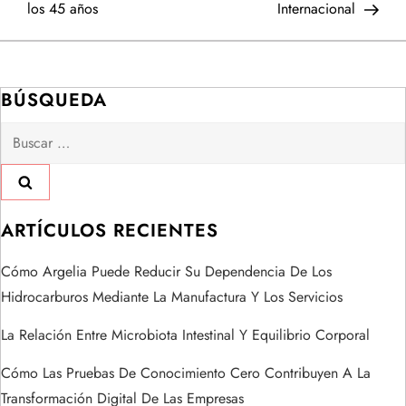
e
los 45 años
Internacional
g
a
BÚSQUEDA
Buscar:
c
i
ó
ARTÍCULOS RECIENTES
n
Cómo Argelia Puede Reducir Su Dependencia De Los
Hidrocarburos Mediante La Manufactura Y Los Servicios
d
La Relación Entre Microbiota Intestinal Y Equilibrio Corporal
e
Cómo Las Pruebas De Conocimiento Cero Contribuyen A La
e
Transformación Digital De Las Empresas