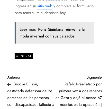
Ingresa en su
sitio web
y completa el formulario
para tener tu mini depósito hoy.
Leer más
Pons Quintana reinventa la
moda invernal con sus calzados
GENERAL
N
Entrada
Sigu
Anterior
Siguiente
anterior
entr
Brooke Ellison,
Rafah: Israel atacó por
a
destacada defensora de los
primera vez a dos rehenes
derechos de las personas
en Gaza y dejó al menos 67
v
con discapacidad, falleció a
muertos en la operación |