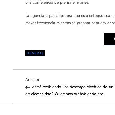
una conferencia de prensa el martes.
La agencia espacial espera que este enfoque sea m
mayor frecuencia mientras se prepara para enviar a
GENERAL
N
Entrada
Anterior
anterior
¿Está recibiendo una descarga eléctrica de sus 
a
de electricidad? Queremos oír hablar de eso.
v