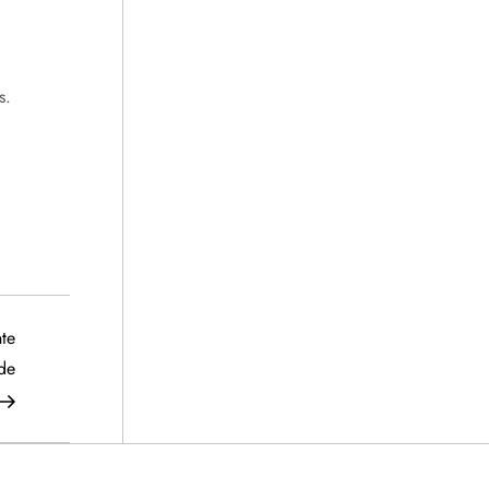
s.
Siguiente
te
entrada
de