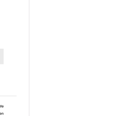
Siguiente
te
entrada
en