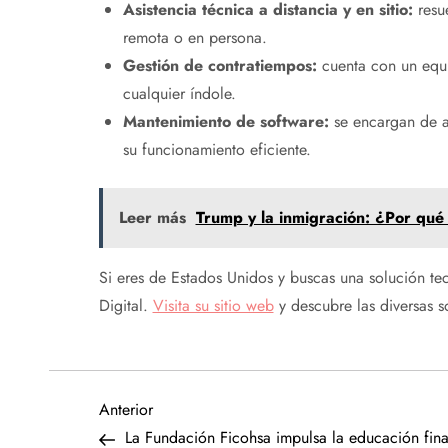
Asistencia técnica a distancia y en sitio:
resue
remota o en persona.
Gestión de contratiempos:
cuenta con un equi
cualquier índole.
Mantenimiento de software:
se encargan de ac
su funcionamiento eficiente.
Leer más
Trump y la inmigración: ¿Por qu
Si eres de
Estados Unidos
y buscas una solución tec
Digital.
Visita su sitio web
y descubre las diversas s
N
Entrada
Anterior
anterior
La Fundación Ficohsa impulsa la educación fina