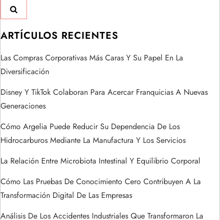
c
i
ARTÍCULOS RECIENTES
ó
Las Compras Corporativas Más Caras Y Su Papel En La
n
Diversificación
d
Disney Y TikTok Colaboran Para Acercar Franquicias A Nuevas
Generaciones
e
Cómo Argelia Puede Reducir Su Dependencia De Los
e
Hidrocarburos Mediante La Manufactura Y Los Servicios
n
La Relación Entre Microbiota Intestinal Y Equilibrio Corporal
t
Cómo Las Pruebas De Conocimiento Cero Contribuyen A La
Transformación Digital De Las Empresas
r
Análisis De Los Accidentes Industriales Que Transformaron La