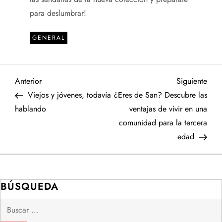
para deslumbrar!
GENERAL
N
Entrada
Sigu
Anterior
Siguiente
anterior
entr
Viejos y jóvenes, todavía
¿Eres de San? Descubre las
a
hablando
ventajas de vivir en una
comunidad para la tercera
v
edad
e
g
BÚSQUEDA
a
Buscar: