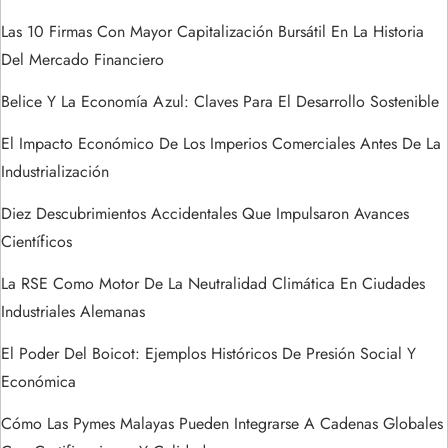
e
Las 10 Firmas Con Mayor Capitalización Bursátil En La Historia
Del Mercado Financiero
n
Belice Y La Economía Azul: Claves Para El Desarrollo Sostenible
t
El Impacto Económico De Los Imperios Comerciales Antes De La
r
Industrialización
a
Diez Descubrimientos Accidentales Que Impulsaron Avances
Científicos
d
La RSE Como Motor De La Neutralidad Climática En Ciudades
a
Industriales Alemanas
s
El Poder Del Boicot: Ejemplos Históricos De Presión Social Y
Económica
Cómo Las Pymes Malayas Pueden Integrarse A Cadenas Globales