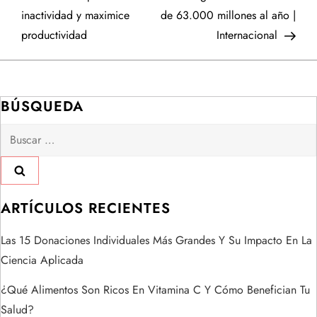
v
inactividad y maximice
de 63.000 millones al año |
e
productividad
Internacional
g
a
BÚSQUEDA
Buscar:
c
i
ó
ARTÍCULOS RECIENTES
n
Las 15 Donaciones Individuales Más Grandes Y Su Impacto En La
Ciencia Aplicada
d
¿Qué Alimentos Son Ricos En Vitamina C Y Cómo Benefician Tu
e
Salud?